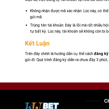
Không nhận được mã xác nhận: Lúc này, có thể
gửi mã.
Trùng tên tài khoản: Đây là lỗi mà rất nhiều h
tự bất kỳ. Lúc này, tài khoản sẽ không còn bị b
Kết Luận
Trên đây chính là hướng dẫn cụ thể cách
đăng ký
gửi đi. Quá trình đăng ký diễn ra chưa đầy 3 phút
C