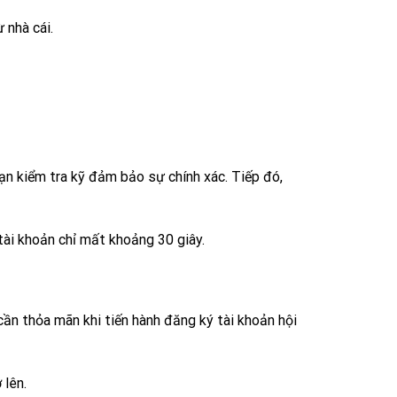
 nhà cái.
bạn kiểm tra kỹ đảm bảo sự chính xác. Tiếp đó,
tài khoản chỉ mất khoảng 30 giây.
cần thỏa mãn khi tiến hành đăng ký tài khoản hội
 lên.