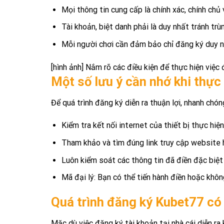
Mọi thông tin cung cấp là chính xác, chính chủ 
Tài khoản, biệt danh phải là duy nhất tránh tr
Mỗi người chơi cần đảm bảo chỉ đăng ký duy nh
[hình ảnh] Nắm rõ các điều kiện để thực hiện việc 
Một số lưu ý cần nhớ khi thực
Để quá trình đăng ký diễn ra thuận lợi, nhanh chó
Kiểm tra kết nối internet của thiết bị thực hi
Tham khảo và tìm đúng link truy cập website h
Luôn kiểm soát các thông tin đã điền đặc biệt 
Mã đại lý: Bạn có thể tiến hành điền hoặc khôn
Quá trình đăng ký Kubet77 có 
Mặc dù việc đăng ký tài khoản tại nhà cái diễn ra 