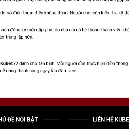
 do số điện thoại điền không đúng. Người chơi cần kiểm tra kỹ 
ội viên đăng ký mới gặp phải do nhà cái có hệ thống thành viên k
áo trùng lặp nữa.
 Kubet77
dành cho tân binh. Mỗi người cần thực hiện điền thông
, dễ dàng thành công ngay lần đầu tiên!
HỦ ĐỀ NỔI BẬT
LIÊN HỆ KUB