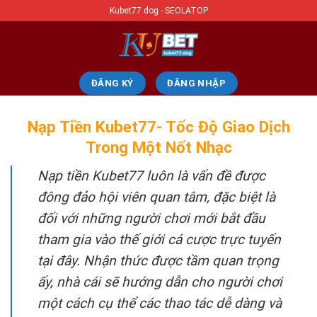
Chuyển
Kubet77.dog - SEOLATOP
đến
nội
dung
ĐĂNG KÝ
ĐĂNG NHẬP
Nạp Tiền Kubet77- Tốc Độ Giao Dịch
Trong Một Nốt Nhạc
Nạp tiền Kubet77
luôn là vấn đề được
đông đảo hội viên quan tâm, đặc biệt là
đối với những người chơi mới bắt đầu
tham gia vào thế giới cá cược trực tuyến
tại đây. Nhận thức được tầm quan trọng
ấy, nhà cái sẽ hướng dẫn cho người chơi
một cách cụ thể các thao tác dễ dàng và