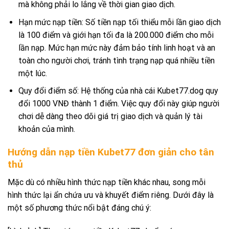
mà không phải lo lắng về thời gian giao dịch.
Hạn mức nạp tiền: Số tiền nạp tối thiểu mỗi lần giao dịch
là 100 điểm và giới hạn tối đa là 200.000 điểm cho mỗi
lần nạp. Mức hạn mức này đảm bảo tính linh hoạt và an
toàn cho người chơi, tránh tình trạng nạp quá nhiều tiền
một lúc.
Quy đổi điểm số: Hệ thống của nhà cái Kubet77.dog quy
đổi 1000 VNĐ thành 1 điểm. Việc quy đổi này giúp người
chơi dễ dàng theo dõi giá trị giao dịch và quản lý tài
khoản của mình.
Hướng dẫn nạp tiền Kubet77 đơn giản cho tân
thủ
Mặc dù có nhiều hình thức nạp tiền khác nhau, song mỗi
hình thức lại ẩn chứa ưu và khuyết điểm riêng. Dưới đây là
một số phương thức nổi bật đáng chú ý: