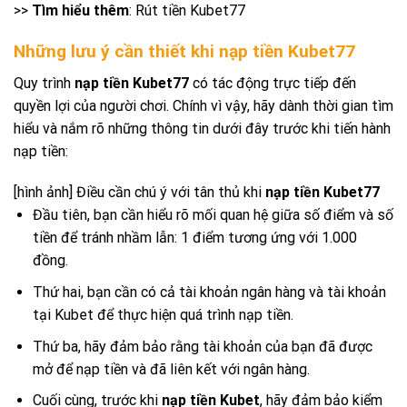
>>
Tìm hiểu thêm
: Rút tiền Kubet77
Những lưu ý cần thiết khi nạp tiền Kubet77
Quy trình
nạp tiền Kubet77
có tác động trực tiếp đến
quyền lợi của người chơi. Chính vì vậy, hãy dành thời gian tìm
hiểu và nắm rõ những thông tin dưới đây trước khi tiến hành
nạp tiền:
[hình ảnh] Điều cần chú ý với tân thủ khi
nạp tiền Kubet77
Đầu tiên, bạn cần hiểu rõ mối quan hệ giữa số điểm và số
tiền để tránh nhầm lẫn: 1 điểm tương ứng với 1.000
đồng.
Thứ hai, bạn cần có cả tài khoản ngân hàng và tài khoản
tại Kubet để thực hiện quá trình nạp tiền.
Thứ ba, hãy đảm bảo rằng tài khoản của bạn đã được
mở để nạp tiền và đã liên kết với ngân hàng.
Cuối cùng, trước khi
nạp tiền Kubet
, hãy đảm bảo kiểm