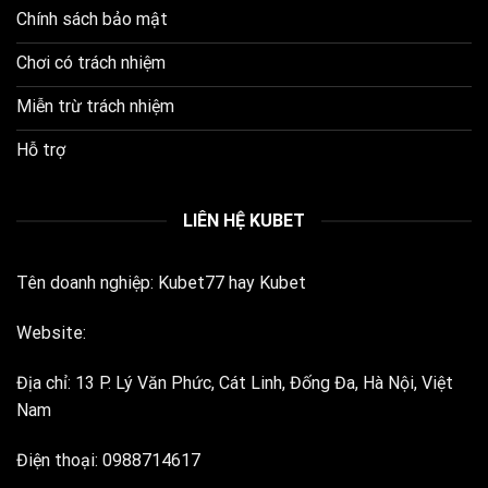
Chính sách bảo mật
Chơi có trách nhiệm
Miễn trừ trách nhiệm
Hỗ trợ
LIÊN HỆ KUBET
Tên doanh nghiệp: Kubet77 hay Kubet
Website:
Địa chỉ: 13 P. Lý Văn Phức, Cát Linh, Đống Đa, Hà Nội, Việt
Nam
Điện thoại: 0988714617