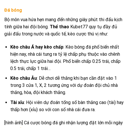
Đá bóng
Bộ môn vua hứa hẹn mang đến những giây phút thi đấu kịch
tính giữa hai đội bóng.
Thể thao
Kubet77 quy tụ đầy đủ
giải đấu trong nước và quốc tế, kèo cược thú vị như:
Kèo châu Á hay kèo chấp
: Kèo bóng đá phổ biến nhất
hiện nay, nhà cái tung ra tỷ lệ chấp phụ thuộc vào chênh
lệch thực lực giữa hai đội. Phổ biến chấp 0.25 trái, chấp
0.5 trái, chấp 1 trái…
Kèo châu Âu
: Dễ chơi dễ thắng khi bạn cần đặt vào 1
trong 3 cửa 1, X, 2 tương ứng với dự đoán đội chủ nhà
thắng, hòa, đội khách thắng.
Tài xỉu
: Hội viên dự đoán tổng số bàn thắng cao (tài) hay
thấp hơn (xỉu) so với con số nhà cái đưa ra.
[hình ảnh] Cá cược bóng đá ghi nhận lượng đặt lớn mỗi ngày