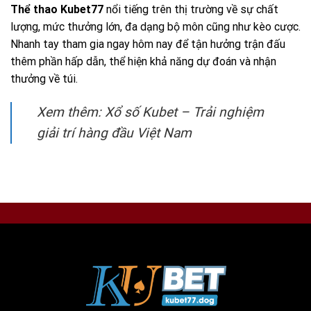
Thể thao Kubet77
nổi tiếng trên thị trường về sự chất
lượng, mức thưởng lớn, đa dạng bộ môn cũng như kèo cược.
Nhanh tay tham gia ngay hôm nay để tận hưởng trận đấu
thêm phần hấp dẫn, thể hiện khả năng dự đoán và nhận
thưởng về túi.
Xem thêm: Xổ số Kubet – Trải nghiệm
giải trí hàng đầu Việt Nam