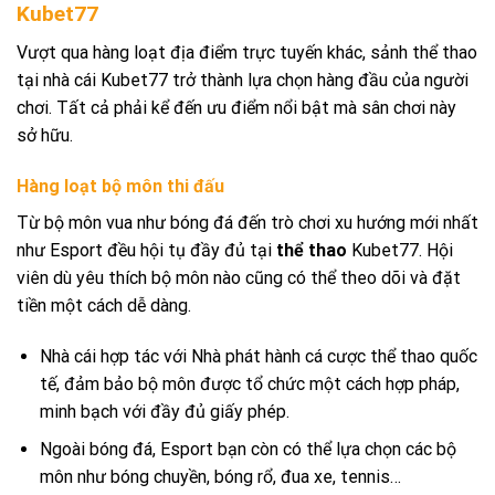
Kubet77
Vượt qua hàng loạt địa điểm trực tuyến khác, sảnh thể thao
tại nhà cái Kubet77 trở thành lựa chọn hàng đầu của người
chơi. Tất cả phải kể đến ưu điểm nổi bật mà sân chơi này
sở hữu.
Hàng loạt bộ môn thi đấu
Từ bộ môn vua như bóng đá đến trò chơi xu hướng mới nhất
như Esport đều hội tụ đầy đủ tại
thể thao
Kubet77. Hội
viên dù yêu thích bộ môn nào cũng có thể theo dõi và đặt
tiền một cách dễ dàng.
Nhà cái hợp tác với Nhà phát hành cá cược thể thao quốc
tế, đảm bảo bộ môn được tổ chức một cách hợp pháp,
minh bạch với đầy đủ giấy phép.
Ngoài bóng đá, Esport bạn còn có thể lựa chọn các bộ
môn như bóng chuyền, bóng rổ, đua xe, tennis…