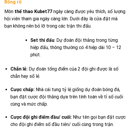
Bóng rổ
Môn
thể thao Kubet77
ngày càng được yêu thích, số lượng
hội viên tham gia ngày càng lớn. Dưới đây là cửa đặt mà
bạn không nên bỏ lỡ trong các trận thi đấu.
Set thi đấu
: Dự đoán đội thắng trong từng
hiệp đấu, thông thường có 4 hiệp dài 10 – 12
phút.
Chẵn lẻ:
Dự đoán tổng điểm của 2 đội ghi được là số
chẵn hay số lẻ.
Cược chấp:
Nhà cái tung tỷ lệ giống dự đoán bóng đá,
bạn đặt cược đội thắng dựa trên tính toán về tỉ số cuối
cùng và mức chấp.
Cược đội ghi điểm đầu/ cuối:
Như tên gọi bạn đặt cược
cho đội ghi điểm số đầu tiên/ cuối cùng trong trận.