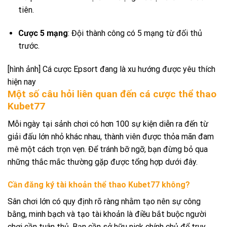
tiên.
Cược 5 mạng
: Đội thành công có 5 mạng từ đối thủ
trước.
[hình ảnh] Cá cược Epsort đang là xu hướng được yêu thích
hiện nay
Một số câu hỏi liên quan đến cá cược thể thao
Kubet77
Mỗi ngày tại sảnh chơi có hơn 100 sự kiện diễn ra đến từ
giải đấu lớn nhỏ khác nhau, thành viên được thỏa mãn đam
mê một cách trọn vẹn. Để tránh bỡ ngỡ, bạn đừng bỏ qua
những thắc mắc thường gặp được tổng hợp dưới đây.
Cần đăng ký tài khoản thể thao Kubet77 không?
Sân chơi lớn có quy định rõ ràng nhằm tạo nên sự công
bằng, minh bạch và tạo tài khoản là điều bắt buộc người
chơi cần tuân thủ. Bạn cần sở hữu nick chính chủ để truy