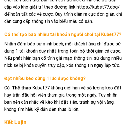
cập vào kho giải trí theo đường link https://kubet77.dog/,
để hoàn tất các vé cược. Quy trình diễn ra cực đơn giản, chỉ
cần cung cấp thông tin vào biểu mẫu có sẵn.
Có thể tạo bao nhiêu tài khoản người chơi tại Kubet77?
Nhằm đảm bảo sự minh bạch, mỗi khách hàng chỉ được sử
dụng 1 tài khoản duy nhất trong toàn bộ thời gian cá cược.
Nếu phát hiện bạn cố tình giả mạo thông tin, sử dụng nhiều
nick sẽ bị khóa quyền truy cập, xóa thông tin ngay lập tức.
Đặt nhiều kèo cùng 1 lúc được không?
Có.
Thể thao
Kubet77 không giới hạn về số lượng kèo đặt
hay trận đấu hội viên tham gia trong một ngày. Tuy nhiên
bạn nên cân nhắc về kèo khi đặt tiền, tránh sự vội vàng,
không tìm hiểu kỹ dẫn đến thua lỗ lớn.
Kết Luận