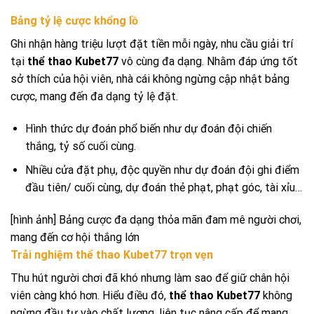
Bảng tỷ lệ cược khổng lồ
Ghi nhận hàng triệu lượt đặt tiền mỗi ngày, nhu cầu giải trí
tại
thể thao Kubet77
vô cùng đa dạng. Nhằm đáp ứng tốt
sở thích của hội viên, nhà cái không ngừng cập nhật bảng
cược, mang đến đa dạng tỷ lệ đặt.
Hình thức dự đoán phổ biến như dự đoán đội chiến
thắng, tỷ số cuối cùng.
Nhiều cửa đặt phụ, độc quyền như dự đoán đội ghi điểm
đầu tiên/ cuối cùng, dự đoán thẻ phạt, phạt góc, tài xỉu…
[hình ảnh] Bảng cược đa dạng thỏa mãn đam mê người chơi,
mang đến cơ hội thắng lớn
Trải nghiệm thể thao Kubet77 trọn vẹn
Thu hút người chơi đã khó nhưng làm sao để giữ chân hội
viên càng khó hơn. Hiểu điều đó,
thể thao Kubet77
không
ngừng đầu tư vào chất lượng, liên tục nâng cấp để mang